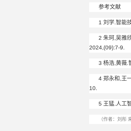
参考文献
1 刘学.智能技
2 朱珂,吴雅
2024,(09):7-9.
3 杨浩,黄薇.
4 郑永和,王
10.
5 王猛.人工智
（作者：刘彤 来